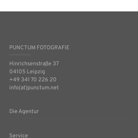
PUNCTUM FOTOGRAFIE
Hinrichsenstraße 37
04105 Leipzig
+49 341 70 226 20
info(at)punctum.net
Die Agentur
Service