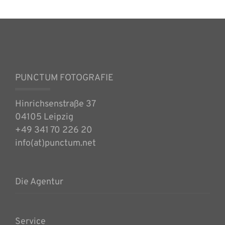
PUNCTUM FOTOGRAFIE
Hinrichsenstraße 37
04105 Leipzig
+49 341 70 226 20
info(at)punctum.net
Die Agentur
Service