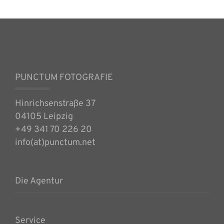
PUNCTUM FOTOGRAFIE
Hinrichsenstraße 37
04105 Leipzig
+49 341 70 226 20
info(at)punctum.net
Die Agentur
Service